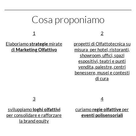
Cosa proponiamo
1
2
Elaboriamo
strategie
mirate
progetti di Olfattotecnica su
di
Marketing Olfattivo
misura per hotel, ristoranti,
showroom, uffici, spazi
espositivi, teatri e punti
vendita, palestre, centri
benessere, musei e contesti
di cura
3
4
sviluppiamo
loghi olfattivi
curiamo
regie olfattive
per
per consolidare e rafforzare
eventi polisensoriali
la brand equity