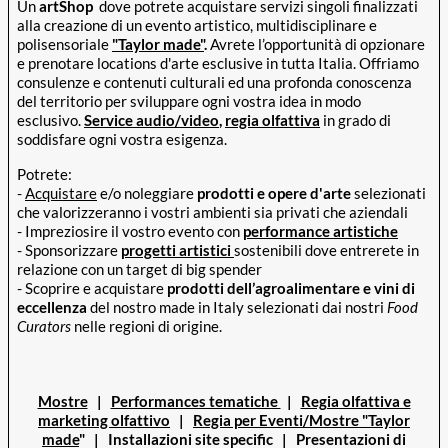
Un
artShop
dove potrete acquistare servizi singoli finalizzati
alla creazione di un evento artistico, multidisciplinare e
polisensoriale
"Taylor made"
.
Avrete l’opportunità di opzionare
e prenotare locations d'arte esclusive in tutta Italia. Offriamo
consulenze e contenuti culturali ed una profonda conoscenza
del territorio per sviluppare ogni vostra idea in modo
esclusivo.
Service audio/video
,
regia olfattiva
in grado di
soddisfare ogni vostra esigenza.
Potrete:
-
Acquistare
e/o noleggiare
prodotti e opere d'arte
selezionati
che valorizzeranno i vostri ambienti sia privati che aziendali
- Impreziosire il vostro evento con
performance artistiche
- Sponsorizzare
progetti artistici
sostenibili dove entrerete in
relazione con un target di big spender
- Scoprire e acquistare
prodotti dell’agroalimentare e vini di
eccellenza
del nostro made in Italy selezionati dai nostri
Food
Curators
nelle regioni di origine.
Mostre
|
Performances tematiche
|
Regia olfattiva e
marketing olfattivo
|
Regia per Eventi/Mostre "Taylor
made
" | Installazioni site specific | Presentazioni di