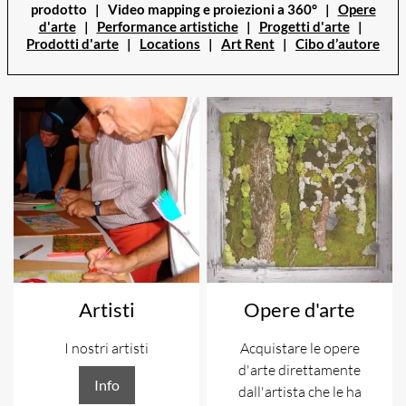
prodotto | Video mapping e proiezioni a 360° |
Opere
d'arte
|
Performance artistiche
|
Progetti d'arte
|
Prodotti d'arte
|
Locations
|
Art Rent
|
Cibo d’autore
Artisti
Opere d'arte
I nostri artisti
Acquistare le opere
d'arte direttamente
Info
dall'artista che le ha