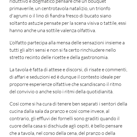
riduttivo e dogmatico pensare che un bouquet
primaverile, un centrotavola natalizio, un trionfo
d'agrumi o il lino di fiandra fresco di bucato siano
soltanto astuzie pensate per la scena visiva o tattile, essi
hanno anche una sottile valenza olfattiva.
L'olfatto partecipa alla mensa delle sensazioni insieme a
tutti gli altri sensi e non si fa certo rinchiudere nello
stretto recinto delle ricette e della gastronomia.
La tavola è fatta di attese e discorsi, di risate e commenti,
di affari e seduzioni ed è dunque il contesto ideale per
proporre esperienze olfattive che scandiscano il ritmo
del convivio o anche solo i ritmi della quotidianità.
Così come si ha cura di tenere ben separati i sentori della
cucina dalla sala da pranzo e così come invece, al
contrario, gli effluvi dei fornelli sono graditi quando il
cuore della casa si dischiude agli ospiti, è bello pensare
che a tavola, nel corso della cena, del pranzo o della