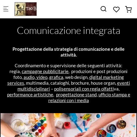
Skip to main content
Comunicazione integrata
Progettazione della strategia di comunicazione e delle
attività.
Coordinamento e supervisione delle seguenti attività:
regia,
campagne pubblicitarie
, produzioni e post produzioni
foto,
audio, video
,
grafica
, web design,
digital marketing
services
, multimedia, cataloghi, brochure, house organ,
eventi
multidisciplinari
–
polisensoriali con regia olfatti
va,
performance artistiche
,
progettazione stand
,
ufficio stampa e
relazioni con i media