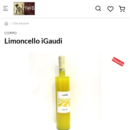
Skip to main content
Cibo d'autore
CORPO
Limoncello iGaudi
Esaurito