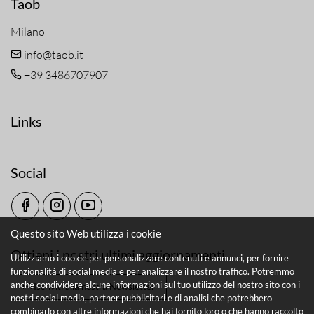
Taob
Milano
info@taob.it
+39 3486707907
Links
Social
Questo sito Web utilizza i cookie
Ottieni i nostri ultimi aggiornamenti
Utilizziamo i cookie per personalizzare contenuti e annunci, per fornire
funzionalità di social media e per analizzare il nostro traffico. Potremmo
anche condividere alcune informazioni sul tuo utilizzo del nostro sito con i
Iscriviti alla nostra Newsletter
nostri social media, partner pubblicitari e di analisi che potrebbero
combinarlo con altre informazioni che hai fornito loro o che hanno raccolto