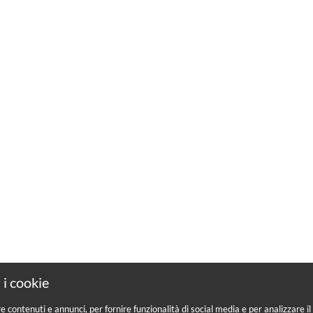
 i cookie
re contenuti e annunci, per fornire funzionalità di social media e per analizzare 