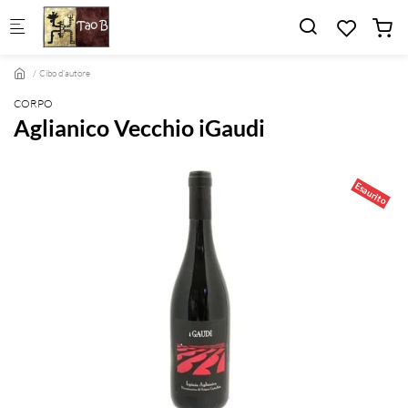
Skip to main content
Cibo d'autore
CORPO
Aglianico Vecchio iGaudi
Esaurito