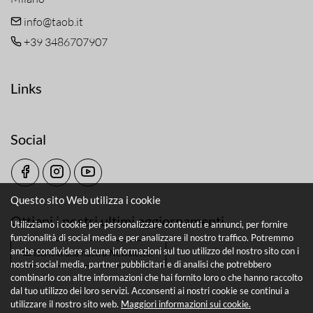
info@taob.it
+39 3486707907
Links
Social
Questo sito Web utilizza i cookie
Ottieni i nostri ultimi aggiornamenti
Utilizziamo i cookie per personalizzare contenuti e annunci, per fornire
funzionalità di social media e per analizzare il nostro traffico. Potremmo
anche condividere alcune informazioni sul tuo utilizzo del nostro sito con i
Iscriviti alla nostra Newsletter
nostri social media, partner pubblicitari e di analisi che potrebbero
combinarlo con altre informazioni che hai fornito loro o che hanno raccolto
dal tuo utilizzo dei loro servizi. Acconsenti ai nostri cookie se continui a
utilizzare il nostro sito web.
Maggiori informazioni sui cookie.