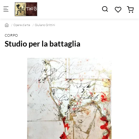
Skip to main content
Opere d'arte
Giuliano Grittini
CORPO
Studio per la battaglia