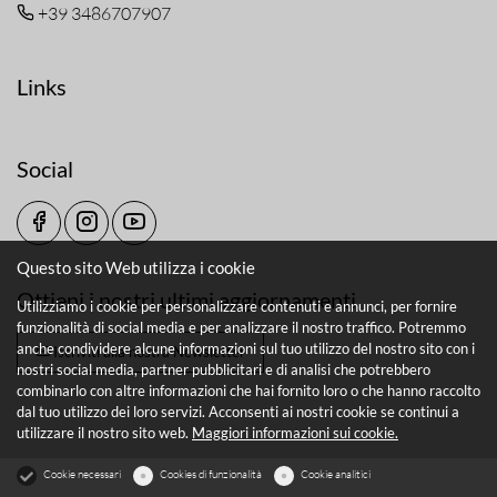
+39 3486707907
Links
Social
Questo sito Web utilizza i cookie
Ottieni i nostri ultimi aggiornamenti
Utilizziamo i cookie per personalizzare contenuti e annunci, per fornire
funzionalità di social media e per analizzare il nostro traffico. Potremmo
anche condividere alcune informazioni sul tuo utilizzo del nostro sito con i
Iscriviti alla nostra Newsletter
nostri social media, partner pubblicitari e di analisi che potrebbero
combinarlo con altre informazioni che hai fornito loro o che hanno raccolto
dal tuo utilizzo dei loro servizi. Acconsenti ai nostri cookie se continui a
utilizzare il nostro sito web.
Maggiori informazioni sui cookie.
Cookie necessari
Cookies di funzionalità
Cookie analitici