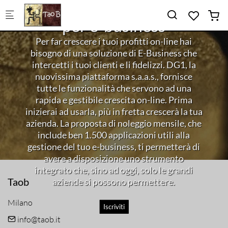
piattaforma 4.0 S.a.a.s.
Skip to main content
per e-business
Per far crescere i tuoi profitti on-line hai
bisogno di una soluzione di E-Business che
intercetti i tuoi clienti e li fidelizzi. DG1, la
nuovissima piattaforma s.a.a.s., fornisce
tutte le funzionalità che servono ad una
rapida e gestibile crescita on-line. Prima
inizierai ad usarla, più in fretta crescerà la tua
azienda. La proposta di noleggio mensile, che
include ben 1.500 applicazioni utili alla
gestione del tuo e-business, ti permetterà di
avere a disposizione uno strumento
integrato che, sino ad oggi, solo le grandi
Taob
aziende si possono permettere.
Milano
Iscriviti
info@taob.it