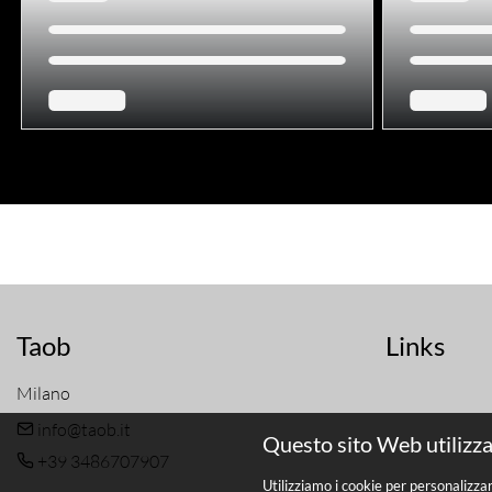
Taob
Links
Milano
info@taob.it
Questo sito Web utilizza
+39 3486707907
Utilizziamo i cookie per personalizza