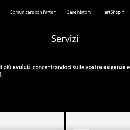
Comunicare con l'arte
Case history
artShop
Servizi
li più
evoluti
, concentrandoci sulle
vostre esigenze
i
.