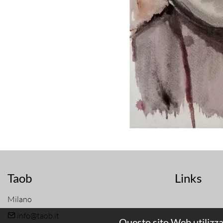
Taob
Links
Milano
info@taob.it
Questo sito Web utilizza