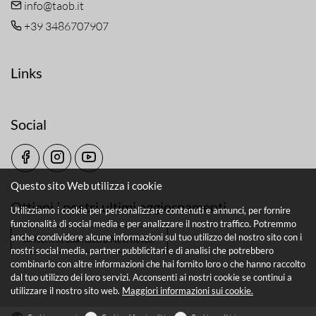
info@taob.it
+39 3486707907
Links
Social
Questo sito Web utilizza i cookie
Ottieni i nostri ultimi aggiornamenti
Utilizziamo i cookie per personalizzare contenuti e annunci, per fornire
funzionalità di social media e per analizzare il nostro traffico. Potremmo
anche condividere alcune informazioni sul tuo utilizzo del nostro sito con i
Iscriviti alla nostra Newsletter
nostri social media, partner pubblicitari e di analisi che potrebbero
combinarlo con altre informazioni che hai fornito loro o che hanno raccolto
dal tuo utilizzo dei loro servizi. Acconsenti ai nostri cookie se continui a
utilizzare il nostro sito web.
Maggiori informazioni sui cookie.