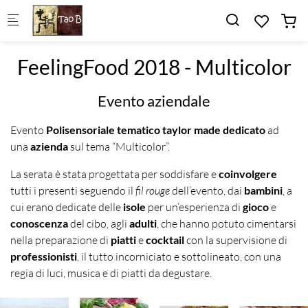
Skip to main content
FeelingFood 2018 - Multicolor
Evento aziendale
Evento
Polisensoriale
tematico taylor made dedicato
ad
una
azienda
sul tema “Multicolor”.
La serata è stata progettata per soddisfare e
coinvolgere
tutti i presenti seguendo il
fil rouge
dell’evento, dai
bambini
, a
cui erano dedicate delle
isole
per un’esperienza di
gioco
e
conoscenza
del cibo, agli
adulti
, che hanno potuto cimentarsi
nella preparazione di
piatti
e
cocktail
con la supervisione di
professionisti
,
il tutto incorniciato e sottolineato, con una
regia di luci, musica e di piatti da degustare.