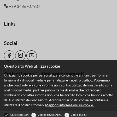
+39 3486707907
Links
Social
Questo sito Web utilizza i cookie
Ottieni i nostri ultimi aggiornamenti
Utilizziamo i cookie per personalizzare contenuti e annunci, per fornire
funzionalità di social media e per analizzare il nostro traffico. Potremmo
anche condividere alcune informazioni sul tuo utilizzo del nostro sito con i
Iscriviti alla nostra Newsletter
nostri social media, partner pubblicitari e di analisi che potrebbero
combinarlo con altre informazioni che hai fornito loro o che hanno raccolto
dal tuo utilizzo dei loro servizi. Acconsenti ai nostri cookie se continui a
utilizzare il nostro sito web.
Maggiori informazioni sui cookie.
Cookie necessari
Cookies di funzionalità
Cookie analitici