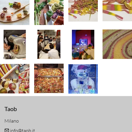
Taob
Milano
info@taob.it