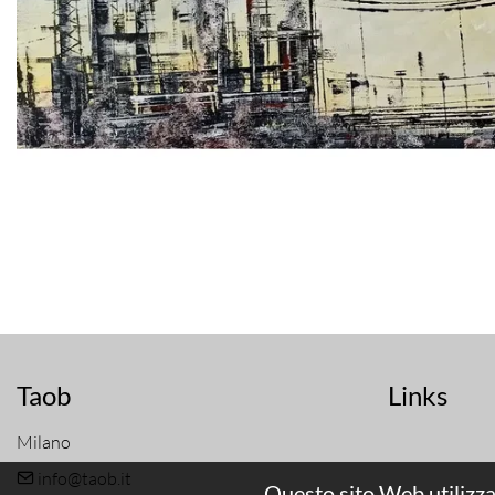
Taob
Links
Milano
info@taob.it
Questo sito Web utilizza