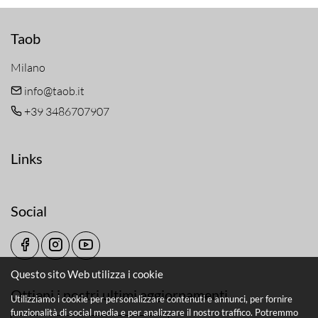
Taob
Milano
info@taob.it
+39 3486707907
Links
Social
Questo sito Web utilizza i cookie
Ottieni i nostri ultimi aggiornamenti
Utilizziamo i cookie per personalizzare contenuti e annunci, per fornire
funzionalità di social media e per analizzare il nostro traffico. Potremmo