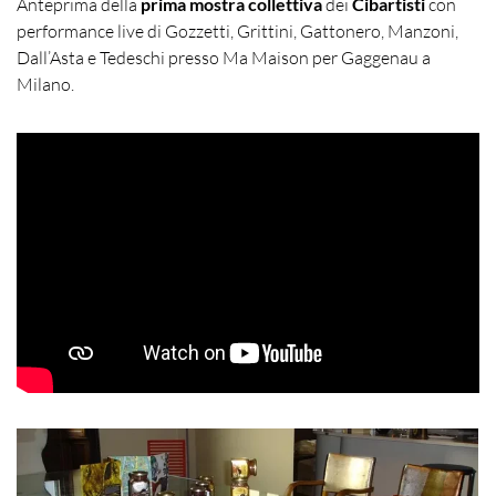
Anteprima della
prima mostra collettiva
dei
Cibartisti
con
performance live di Gozzetti, Grittini, Gattonero, Manzoni,
Dall’Asta e Tedeschi presso Ma Maison per Gaggenau a
Milano.