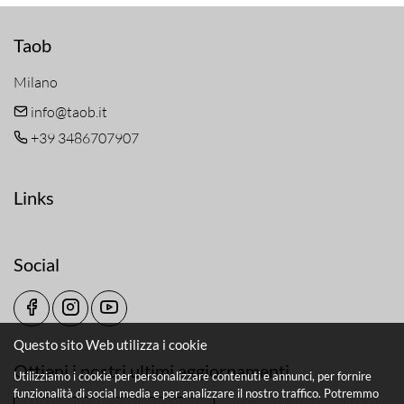
Taob
Milano
info@taob.it
+39 3486707907
Links
Social
Questo sito Web utilizza i cookie
Ottieni i nostri ultimi aggiornamenti
Utilizziamo i cookie per personalizzare contenuti e annunci, per fornire
funzionalità di social media e per analizzare il nostro traffico. Potremmo