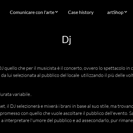
Comunicare con l'arte
Case history
artShop
Dj
DJ quello che per il musicista è il concerto, ovvero lo spettacolo in c
da lui selezionata al pubblico del locale utilizzando il più delle vol
urata variabile..
set, il DJ selezionerà e mixerà i brani in base al suo stile, ma trova
messo con quello che vuole ascoltare il pubblico dell'evento. Sar
J a interpretare l'umore del pubblico e ad assecondarlo, pur riman