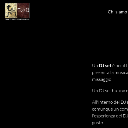
Skip to main content
Chi siamo
Un
DJ set
è per il 
presenta la musica 
missaggio
Un DJ set ha una d
All'interno del DJ 
comunque un compro
l'esperienza del D
gusto.