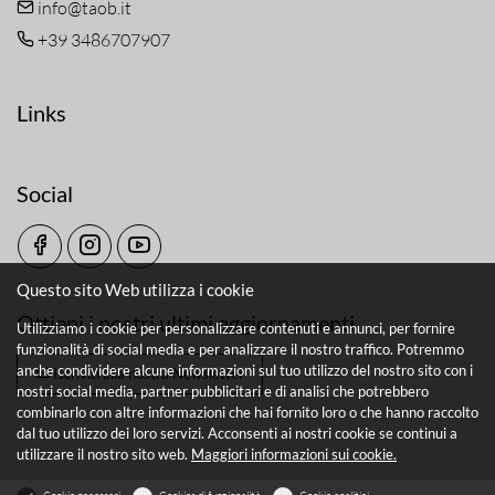
info@taob.it
+39 3486707907
Links
Social
Questo sito Web utilizza i cookie
Ottieni i nostri ultimi aggiornamenti
Utilizziamo i cookie per personalizzare contenuti e annunci, per fornire
funzionalità di social media e per analizzare il nostro traffico. Potremmo
anche condividere alcune informazioni sul tuo utilizzo del nostro sito con i
Iscriviti alla nostra Newsletter
nostri social media, partner pubblicitari e di analisi che potrebbero
combinarlo con altre informazioni che hai fornito loro o che hanno raccolto
dal tuo utilizzo dei loro servizi. Acconsenti ai nostri cookie se continui a
utilizzare il nostro sito web.
Maggiori informazioni sui cookie.