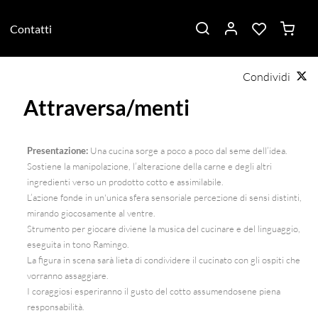
Contatti
Condividi
Attraversa/menti
Presentazione:
Una cucina sorge a poco a poco dal seme dell’idea.
Sostiene la manipolazione, l’alterazione della carne e degli altri
ingredienti verso un prodotto cotto e assimilabile.
L’azione fonde in un'unica sfera sensoriale percezione di sensi distinti,
mirando giocosamente al ventre.
Strumento per giocare diviene la musica del cucinare e del linguaggio,
eseguita in tono Ramingo.
La figura in scena sarà lieta di condividere il cucinato con gli ospiti che
vorranno assaggiare.
I coraggiosi esperiranno il gusto del cotto assumendosene piena
responsabilità.