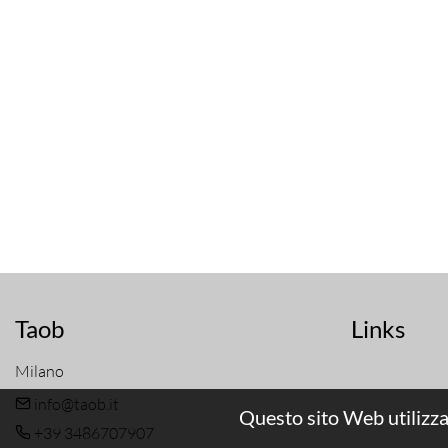
Taob
Links
Milano
info@taob.it
Questo sito Web utilizza
+39 3486707907