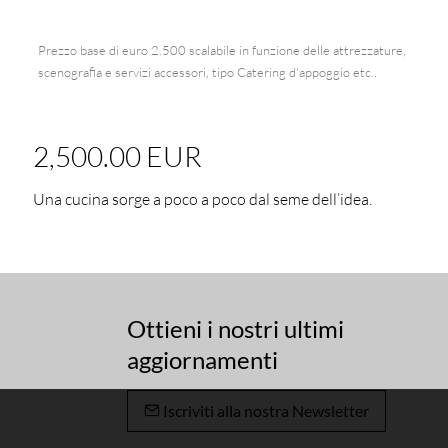
Prezzo base di euro 2.500 scalabile in funzione delle attrezzature,
scenografia e servizi accessori, tipo Catering d'appoggio etc..
2,500.00 EUR
Una cucina sorge a poco a poco dal seme dell’idea.
Ottieni i nostri ultimi
aggiornamenti
Iscriviti alla nostra Newsletter