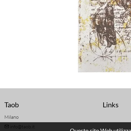
Taob
Links
Milano
info@taob.it
Questo sito Web utilizza